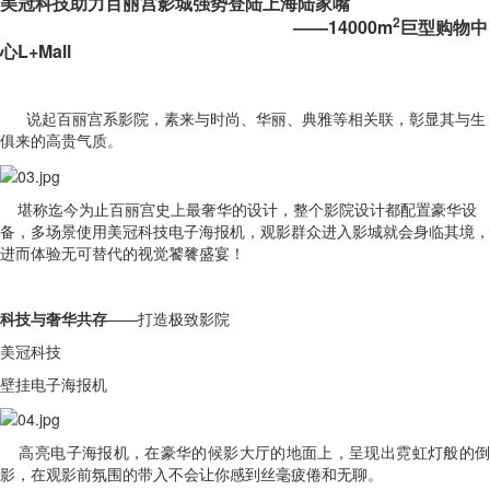
美冠科技助力百丽宫影城强势登陆上海陆家嘴
2
——14000m
巨型购物中
心L+Mall
说起百丽宫系影院，素来与时尚、华丽、典雅等相关联，彰显其与生
俱来的高贵气质。
堪称迄今为止百丽宫史上最奢华的设计，整个影院设计都配置豪华设
备，多场景使用美冠科技电子海报机，观影群众进入影城就会身临其境，
进而体验无可替代的视觉饕餮盛宴！
科技与奢华共存
——打造极致影院
美冠科技
壁挂电子海报机
高亮电子海报机，在豪华的候影大厅的地面上，呈现出霓虹灯般的倒
影，在观影前氛围的带入不会让你感到丝毫疲倦和无聊。