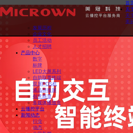
首
关
关
美
发展历程
企业文化
员工活动
人才招聘
产品中心
数字
标牌
LED大屏系列
自助取票终端
双屏POS机
液晶拼接屏
创意商显
多媒体播放盒
云播控平台
新闻动态
行业
动态